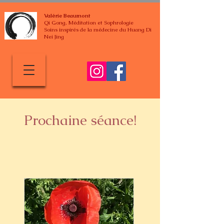
Valérie Beaumont
Qi Gong, Méditation et Sophrologie
Soins inspirés de la médecine du Huang Di
Nei Jing
Prochaine séance!