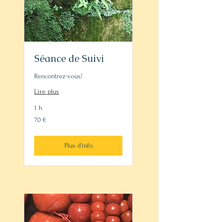
Séance de Suivi
Rencontrez-vous!
Lire plus
1 h
70
70 €
euros
Plus d'info