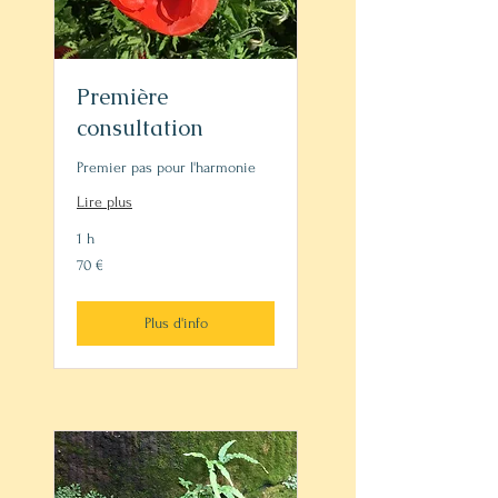
Première
consultation
Premier pas pour l'harmonie
Lire plus
1 h
70
70 €
euros
Plus d'info