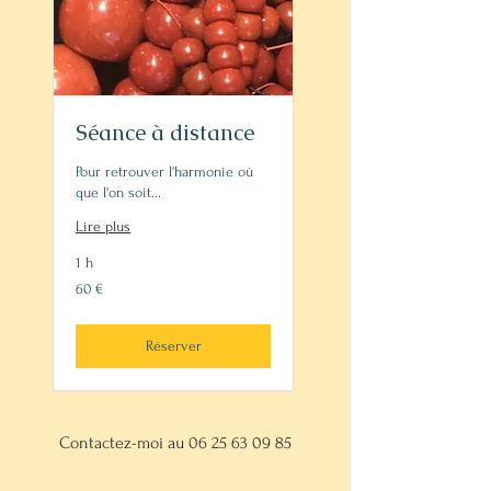
Séance à distance
Pour retrouver l'harmonie où
que l'on soit...
Lire plus
1 h
60
60 €
euros
Réserver
Contactez-moi au
06 25 63 09 85